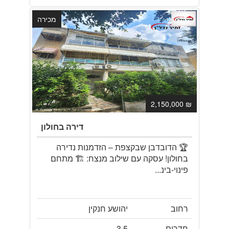
מכירה
₪ 2,150,000
דירה בחולון
🏆 הדובדבן שבקצפת – הזדמנות נדירה
בחולון! עסקה עם שילוב מנצח: 🏗️ מתחם
פינוי-בינ...
רחוב
יהושע חנקין
חדרים
3.5