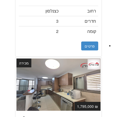
רחוב
כצנלסון
חדרים
3
קומה
2
פרטים
מכירה
₪ 1,795,000